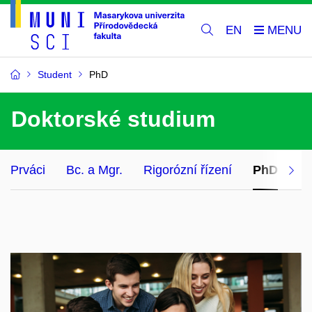
EN
Student
PhD
Doktorské studium
Prváci
Bc. a Mgr.
Rigorózní řízení
PhD
Ce