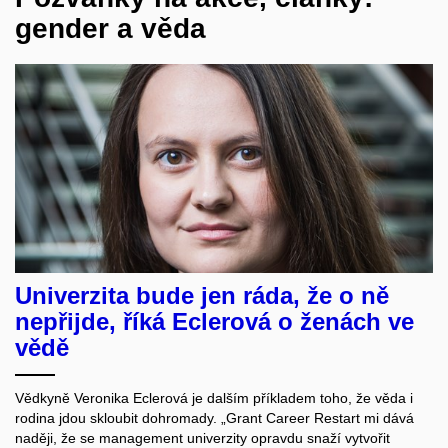
gender a věda
Univerzita bude jen ráda, že o ně
nepřijde, říká Eclerová o ženách ve
vědě
Vědkyně Veronika Eclerová je dalším příkladem toho, že věda i
rodina jdou skloubit dohromady. „Grant Career Restart mi dává
naději, že se management univerzity opravdu snaží vytvořit