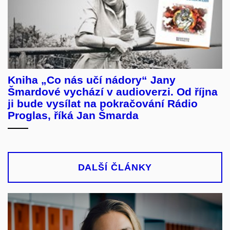
Kniha „Co nás učí nádory“ Jany
Šmardové vychází v audioverzi. Od října
ji bude vysílat na pokračování Rádio
Proglas, říká Jan Šmarda
DALŠÍ ČLÁNKY