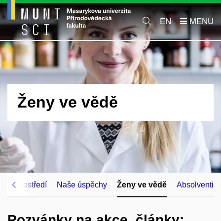
EN
Ženy ve vědě
vním prostředí
Naše úspěchy
Ženy ve vědě
Absolventi
Pozvánky na akce, články: