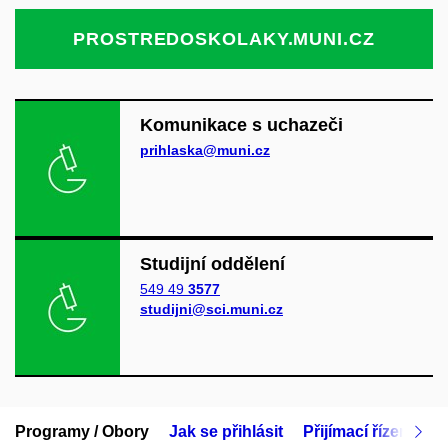
PROSTREDOSKOLAKY.MUNI.CZ
Komunikace s uchazeči
prihlaska@muni.cz
Studijní oddělení
549 49
3577
studijni@sci.muni.cz
Programy / Obory
Jak se přihlásit
Přijímací řízení
M