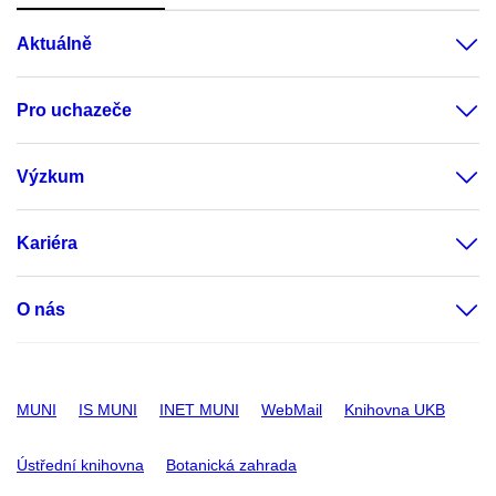
Aktuálně
Pro uchazeče
Výzkum
Kariéra
O nás
MUNI
IS MUNI
INET MUNI
WebMail
Knihovna UKB
Ústřední knihovna
Botanická zahrada