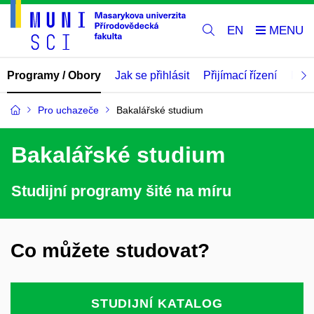
EN
Programy / Obory
Jak se přihlásit
Přijímací řízení
Mate
Pro uchazeče
Bakalářské studium
Bakalářské studium
Studijní programy šité na míru
Co můžete studovat?
STUDIJNÍ KATALOG