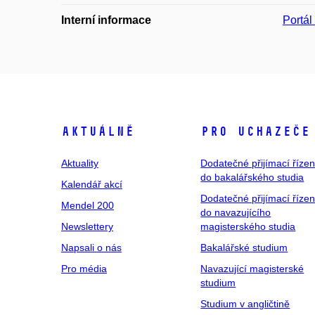
Interní informace
Portá
Aktuálně
Pro uchazeče
Aktuality
Dodatečné přijímací řízen
do bakalářského studia
Kalendář akcí
Dodatečné přijímací řízen
Mendel 200
do navazujícího
Newslettery
magisterského studia
Napsali o nás
Bakalářské studium
Pro média
Navazující magisterské
studium
Studium v angličtině