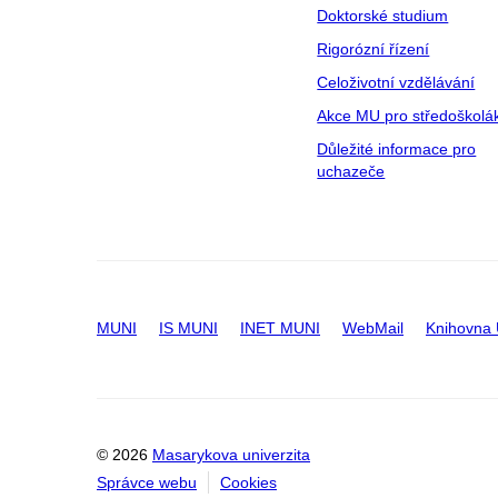
Doktorské studium
Rigorózní řízení
Celoživotní vzdělávání
Akce MU pro středoškolá
Důležité informace pro
uchazeče
MUNI
IS MUNI
INET MUNI
WebMail
Knihovna
© 2026
Masarykova univerzita
Správce webu
Cookies