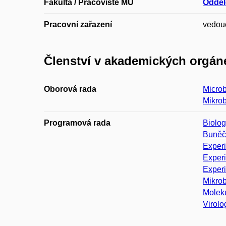
Fakulta / Pracoviště MU
Odděl
Pracovní zařazení
vedouc
Členství v akademických orgán
Oborová rada
Microb
Mikrob
Programová rada
Biolog
Buněčn
Experi
Experi
Experi
Mikrob
Moleku
Virolo