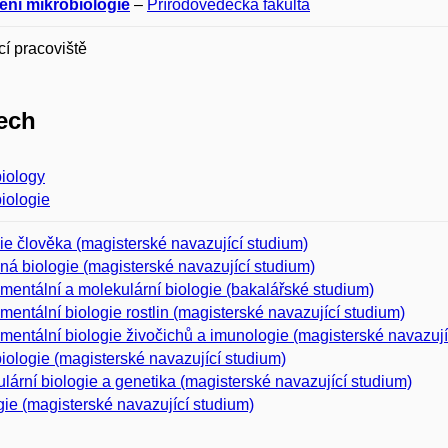
ení mikrobiologie
–
Přírodovědecká fakulta
í pracoviště
ech
iology
iologie
ie člověka (magisterské navazující studium)
á biologie (magisterské navazující studium)
mentální a molekulární biologie (bakalářské studium)
mentální biologie rostlin (magisterské navazující studium)
mentální biologie živočichů a imunologie (magisterské navazují
iologie (magisterské navazující studium)
lární biologie a genetika (magisterské navazující studium)
gie (magisterské navazující studium)