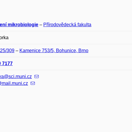
ení mikrobiologie
–
Přírodovědecká fakulta
orka
E25/309
–
Kamenice 753/5, Bohunice, Brno
9
7177
ova@sci.muni.cz
mail.muni.cz