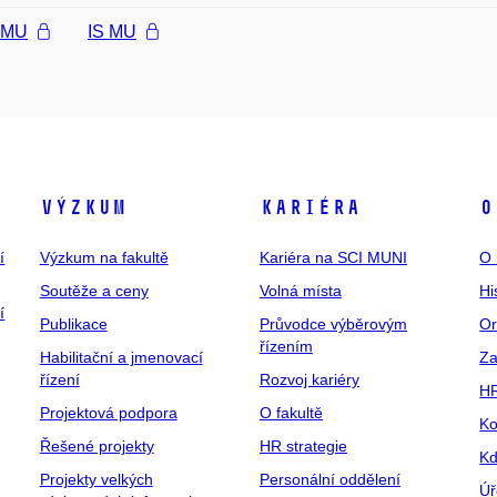
l MU
IS MU
Výzkum
Kariéra
O
í
Výzkum na fakultě
Kariéra na SCI MUNI
O 
Soutěže a ceny
Volná místa
Hi
í
Publikace
Průvodce výběrovým
Or
řízením
Habilitační a jmenovací
Za
řízení
Rozvoj kariéry
H
Projektová podpora
O fakultě
Ko
Řešené projekty
HR strategie
Kd
Projekty velkých
Personální oddělení
Úř