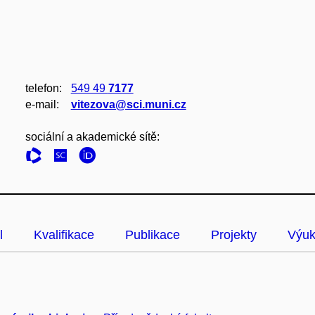
telefon:
549 49
7177
e‑mail:
vitezova@sci.muni.cz
sociální a akademické sítě:
l
Kvalifikace
Publikace
Projekty
Výu