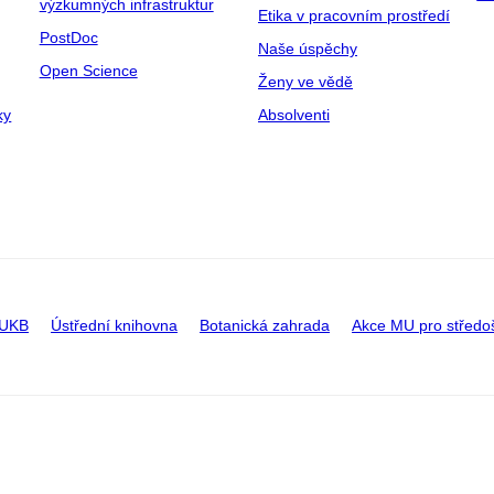
výzkumných infrastruktur
Etika v pracovním prostředí
PostDoc
Naše úspěchy
Open Science
Ženy ve vědě
ky
Absolventi
 UKB
Ústřední knihovna
Botanická zahrada
Akce MU pro středo