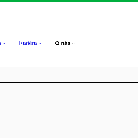
m
Kariéra
O nás