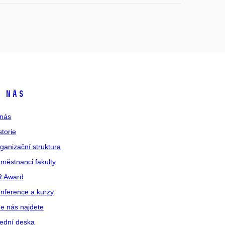
 nás
nás
storie
ganizační struktura
městnanci fakulty
R Award
nference a kurzy
e nás najdete
ední deska