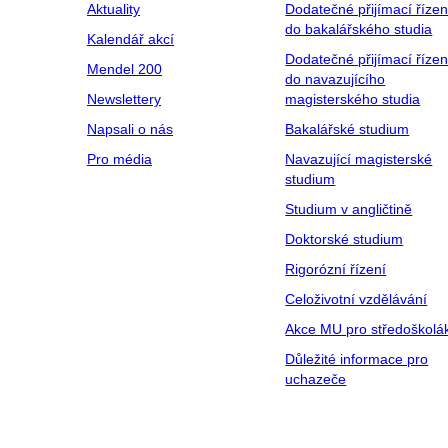
Aktuality
Dodatečné přijímací řízen
do bakalářského studia
Kalendář akcí
Dodatečné přijímací řízen
Mendel 200
do navazujícího
Newslettery
magisterského studia
Napsali o nás
Bakalářské studium
Pro média
Navazující magisterské
studium
Studium v angličtině
Doktorské studium
Rigorózní řízení
Celoživotní vzdělávání
Akce MU pro středoškolá
Důležité informace pro
uchazeče