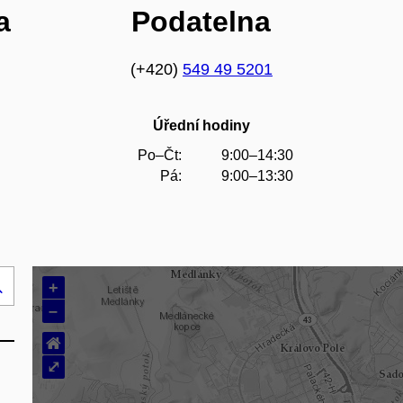
a
Podatelna
(+420)
549 49 5201
Úřední hodiny
Po–Čt:
9:00–14:30
Pá:
9:00–13:30
+
Hledej
–
..
⌂
⤢