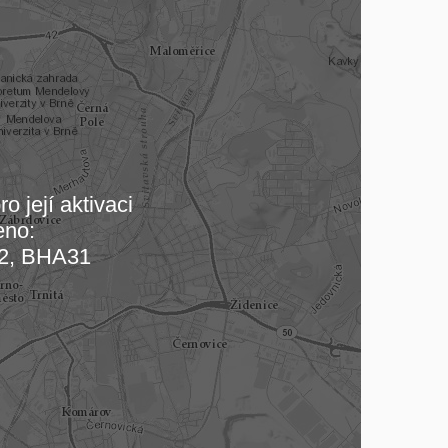
o její aktivaci
eno:
 mapu…
2, BHA31