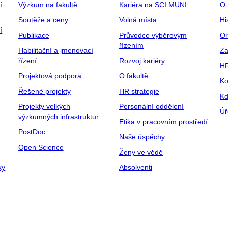
í
Výzkum na fakultě
Kariéra na SCI MUNI
O 
Soutěže a ceny
Volná místa
Hi
í
Publikace
Průvodce výběrovým
Or
řízením
Habilitační a jmenovací
Za
řízení
Rozvoj kariéry
H
Projektová podpora
O fakultě
Ko
Řešené projekty
HR strategie
Kd
Projekty velkých
Personální oddělení
Úř
výzkumných infrastruktur
Etika v pracovním prostředí
PostDoc
Naše úspěchy
Open Science
Ženy ve vědě
ky
Absolventi