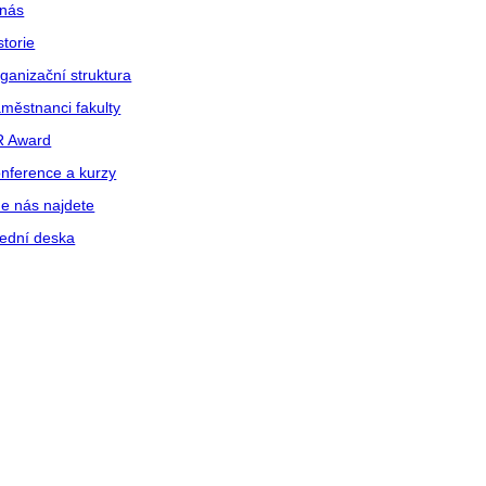
nás
storie
ganizační struktura
městnanci fakulty
R Award
nference a kurzy
e nás najdete
ední deska