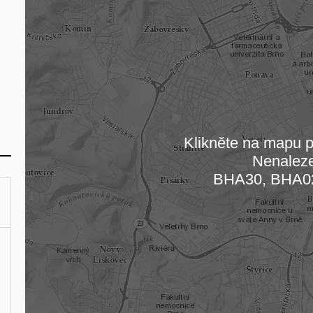
Klikněte na mapu pr
Nenalez
Načítám
BHA30, BHA0