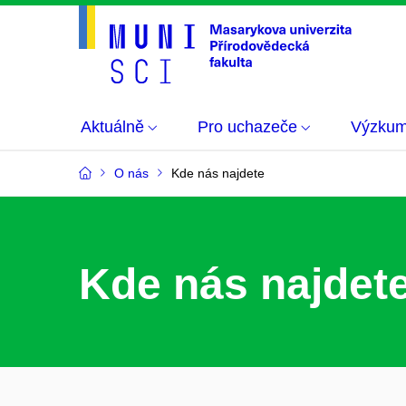
Aktuálně
Pro uchazeče
Výzku
O nás
Kde nás najdete
Kde nás najdet