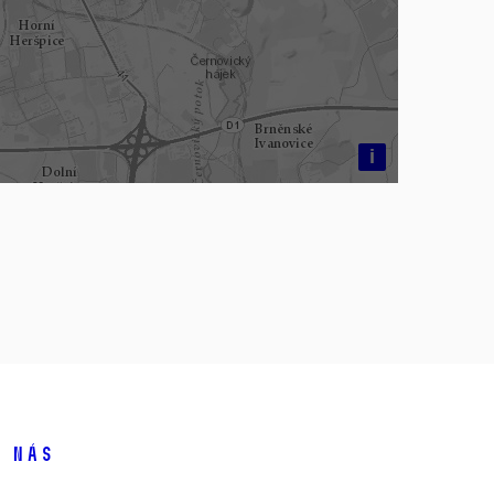
i
 nás