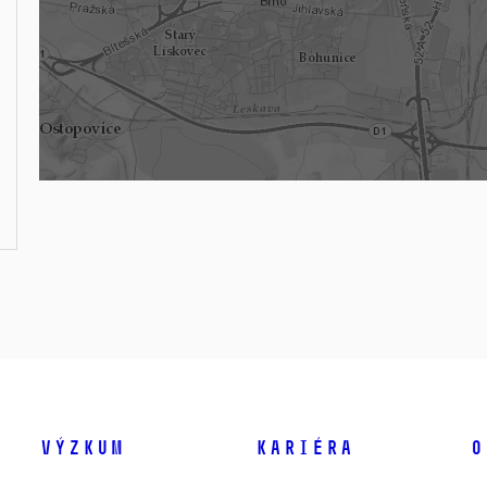
Výzkum
Kariéra
O