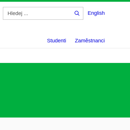
English
Hledej
...
Studenti
Zaměstnanci