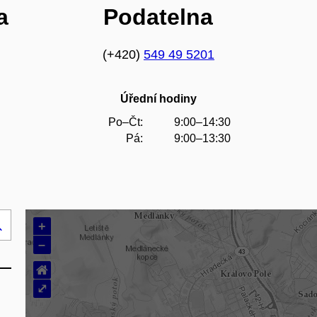
a
Podatelna
(+420)
549 49 5201
Úřední hodiny
Po–Čt:
9:00–14:30
Pá:
9:00–13:30
+
Hledej
–
..
⌂
⤢