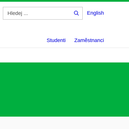
English
Hledej
...
Studenti
Zaměstnanci