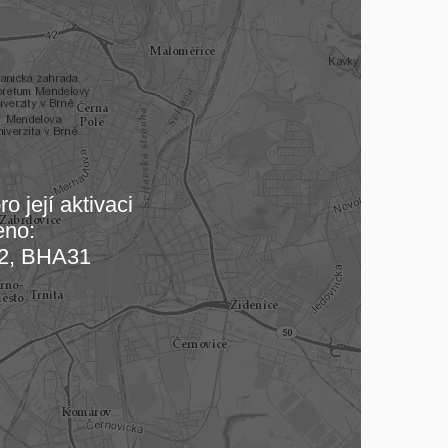
o její aktivaci
eno:
 mapu…
2, BHA31