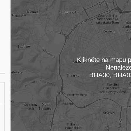
Klikněte na mapu pr
Nenalez
Načítám
BHA30, BHA0