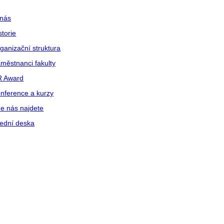
nás
storie
ganizační struktura
městnanci fakulty
R Award
nference a kurzy
e nás najdete
ední deska