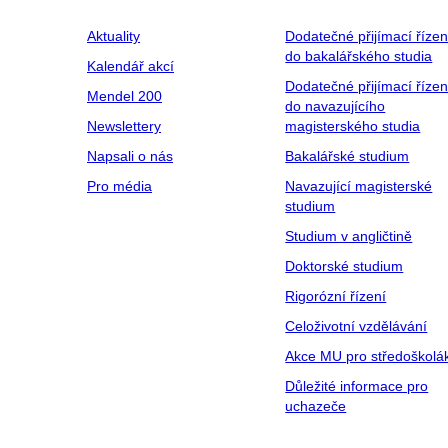
Aktuality
Dodatečné přijímací řízen
do bakalářského studia
Kalendář akcí
Dodatečné přijímací řízen
Mendel 200
do navazujícího
Newslettery
magisterského studia
Napsali o nás
Bakalářské studium
Pro média
Navazující magisterské
studium
Studium v angličtině
Doktorské studium
Rigorózní řízení
Celoživotní vzdělávání
Akce MU pro středoškolá
Důležité informace pro
uchazeče