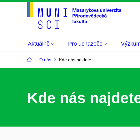
Aktuálně
Pro uchazeče
Výzku
O nás
Kde nás najdete
Kde nás najdet