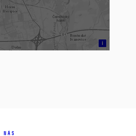
i
 nás