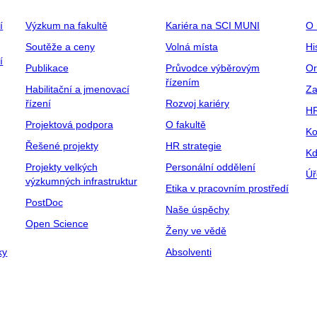
í
Výzkum na fakultě
Kariéra na SCI MUNI
O 
Soutěže a ceny
Volná místa
Hi
í
Publikace
Průvodce výběrovým
Or
řízením
Habilitační a jmenovací
Za
řízení
Rozvoj kariéry
H
Projektová podpora
O fakultě
Ko
Řešené projekty
HR strategie
Kd
Projekty velkých
Personální oddělení
Úř
výzkumných infrastruktur
Etika v pracovním prostředí
PostDoc
Naše úspěchy
Open Science
Ženy ve vědě
ky
Absolventi