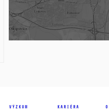
Výzkum
Kariéra
O