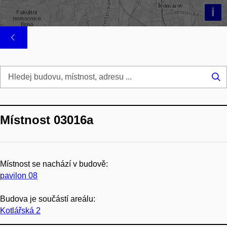
i
Hl
...
Místnost 03016a
Místnost se nachází v budově:
pavilon 08
Budova je součástí areálu:
Kotlářská 2