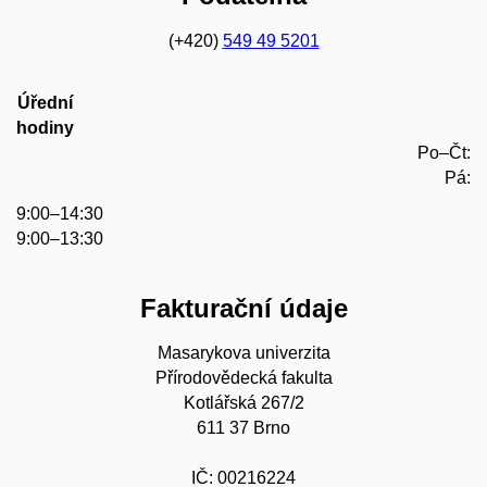
(+420)
549 49 5201
Úřední
hodiny
Po–Čt:
Pá:
9:00–14:30
9:00–13:30
Fakturační údaje
Masarykova univerzita
Přírodovědecká fakulta
Kotlářská 267/2
611 37 Brno
IČ: 00216224