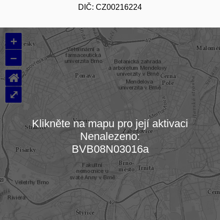
DIČ: CZ00216224
+
–
⌂
⤢
Klikněte na mapu pro její aktivaci
Nenalezeno:
Načítám mapu…
BVB08N03016a