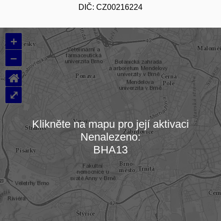
DIČ: CZ00216224
+
–
⌂
⤢
Klikněte na mapu pro její aktivaci
Nenalezeno:
Načítám mapu…
BHA13