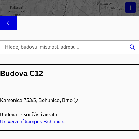
i
Hl
...
Budova C12
Kamenice 753/5, Bohunice, Brno
Budova je součástí areálu:
Univerzitní kampus Bohunice