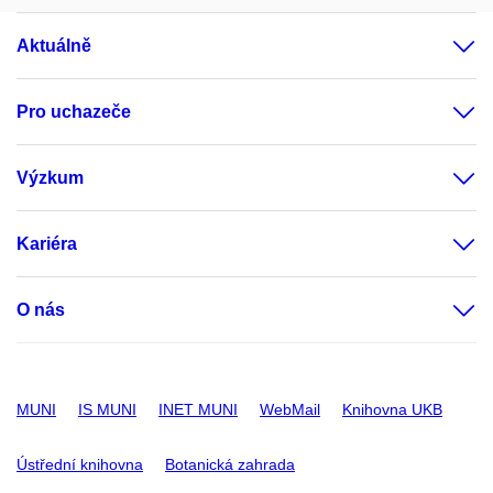
Aktuálně
Pro uchazeče
Výzkum
Kariéra
O nás
MUNI
IS MUNI
INET MUNI
WebMail
Knihovna UKB
Ústřední knihovna
Botanická zahrada