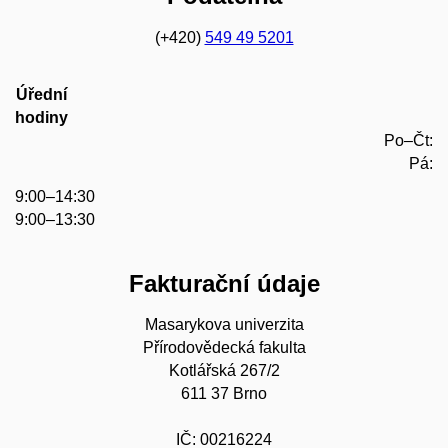
(+420)
549 49 5201
Úřední
hodiny
Po–Čt:
Pá:
9:00–14:30
9:00–13:30
Fakturační údaje
Masarykova univerzita
Přírodovědecká fakulta
Kotlářská 267/2
611 37 Brno
IČ: 00216224